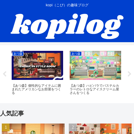
kopi（こぴ）の趣味ブログ
あつ森
あつ森
あ
タ
【あつ森】個性的なアイテムに囲
【あつ森】ハピパラでパステルカ
【
を
まれたアメリカンなお部屋をつく
ラーのレトロなアイスクリーム屋
現
る
さんをつくる
人気記事