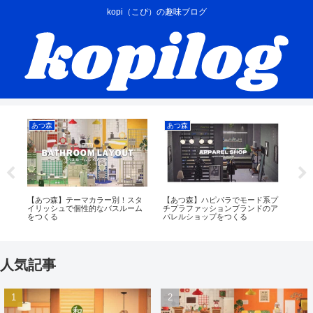
kopi（こぴ）の趣味ブログ
あつ森
あつ森
あ
き
【あつ森】テーマカラー別！スタ
【あつ森】ハピパラでモード系プ
【あ
ル
イリッシュで個性的なバスルーム
チプラファッションブランドのア
順
をつくる
パレルショップをつくる
人気記事