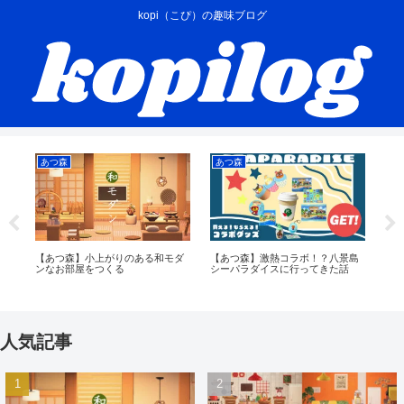
kopi（こぴ）の趣味ブログ
あつ森
あつ森
あ
き
【あつ森】小上がりのある和モダ
【あつ森】激熱コラボ！？八景島
【
ル
ンなお部屋をつくる
シーパラダイスに行ってきた話
チ
パ
人気記事