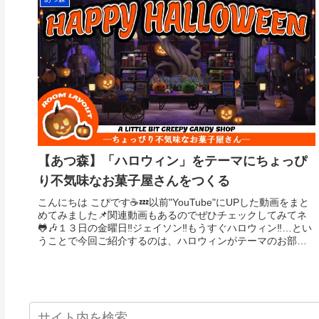
【あつ森】「ハロウィン」をテーマにちょっぴ
り不気味なお菓子屋さんをつくる
こんにちは こぴです☕️💤以前"YouTube"にUPした動画をまと
めてみました📌関連動画もあるのでぜひチェックしてみてネ
🐸🎶１３日の金曜日‼️ジェイソン‼️もうすぐハロウィン‼️…とい
うことで今回ご紹介するのは、ハロウィンがテーマのお部
屋...