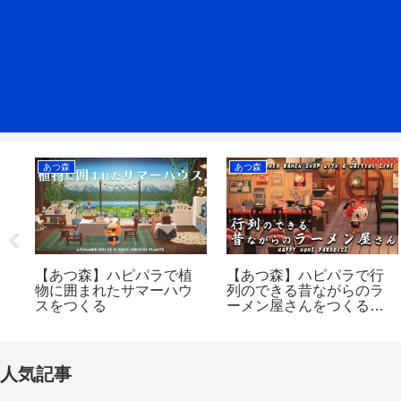
あつ森
あつ森
モ
【あつ森】ハピパラで植
【あつ森】ハピパラで行
シ
物に囲まれたサマーハウ
列のできる昔ながらのラ
ル
スをつくる
ーメン屋さんをつくる｜
Japanese Ramen Shop
人気記事