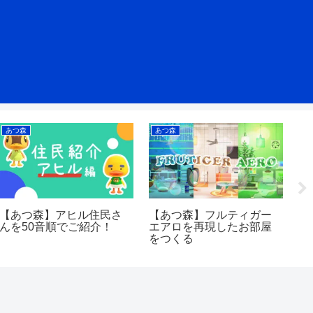
あつ森
あつ森
あ
【あつ森】アヒル住民さ
【あつ森】フルティガー
【
んを50音順でご紹介！
エアロを再現したお部屋
C
をつくる
ス
ル
キ