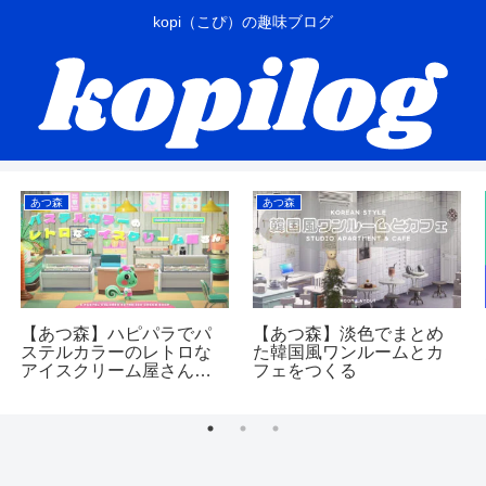
kopi（こぴ）の趣味ブログ
あつ森
あつ森
【あつ森】ハピパラでパ
【あつ森】淡色でまとめ
ステルカラーのレトロな
た韓国風ワンルームとカ
アイスクリーム屋さんを
フェをつくる
つくる