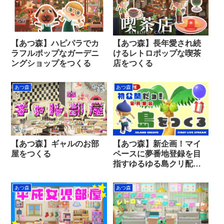
【あつ森】ハピパラでカ
【あつ森】長年愛され続
ラフルポップなガーデニ
けるレトロポップな喫茶
ングショップをつくる
店をつくる
あつ森
あつ森
【あつ森】ギャルのお部
【あつ森】新企画！マイ
屋をつくる
ペースに夢番地登録を目
指すゆるゆる島クリ配信
はじめてみた
あつ森
あつ森