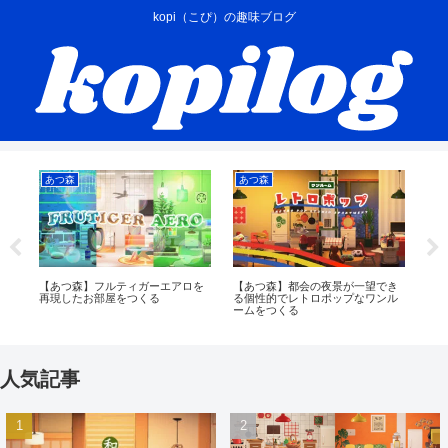
kopi（こぴ）の趣味ブログ
あつ森
あつ森
あ
風
【あつ森】フルティガーエアロを
【あつ森】都会の夜景が一望でき
【
再現したお部屋をつくる
る個性的でレトロポップなワンル
イ
ームをつくる
を
人気記事