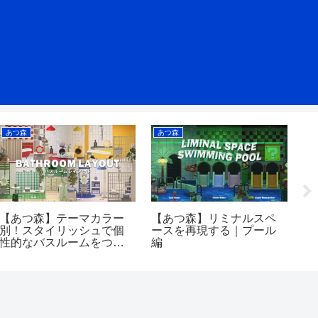
あつ森
あつ森
あ
【あつ森】テーマカラー
【あつ森】リミナルスペ
【
別！スタイリッシュで個
ースを再現する｜プール
エ
性的なバスルームをつく
編
を
る