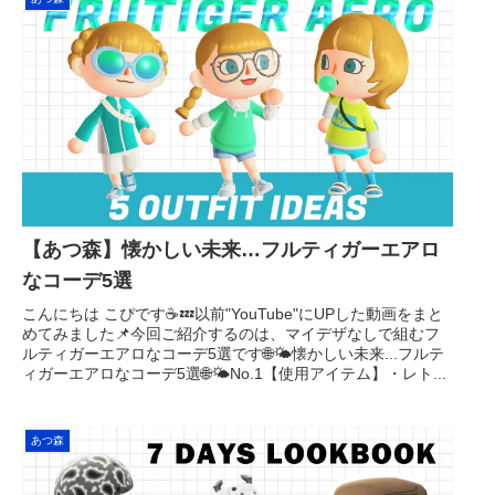
【あつ森】懐かしい未来…フルティガーエアロ
なコーデ5選
こんにちは こぴです☕️💤以前"YouTube"にUPした動画をまと
めてみました📌今回ご紹介するのは、マイデザなしで組むフ
ルティガーエアロなコーデ5選です🌐🌤懐かしい未来...フルテ
ィガーエアロなコーデ5選🌐🌤No.1【使用アイテム】・レト...
あつ森