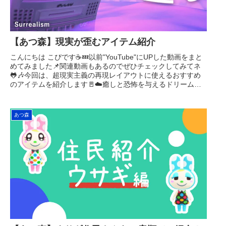
【あつ森】現実が歪むアイテム紹介
こんにちは こぴです☕️💤以前"YouTube"にUPした動画をまと
めてみました📌関連動画もあるのでぜひチェックしてみてネ
🐸🎶今回は、超現実主義の再現レイアウトに使えるおすすめ
のアイテムを紹介します🚪☁️癒しと恐怖を与えるドリームコ
アな空間...
あつ森