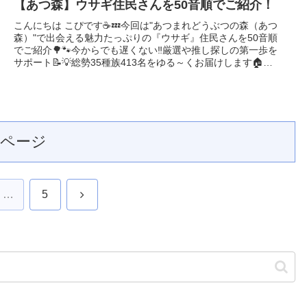
【あつ森】ウサギ住民さんを50音順でご紹介！
こんにちは こぴです☕️💤今回は"あつまれどうぶつの森（あつ
森）"で出会える魅力たっぷりの『ウサギ』住民さんを50音順
でご紹介🌳🐾今からでも遅くない‼️厳選や推し探しの第一歩を
サポート📝💡総勢35種族413名をゆる～くお届けします🏠
💬"Yo...
のページ
次
…
5
へ