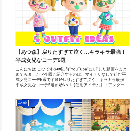
【あつ森】戻りたすぎて泣く…キラキラ最強！
平成女児なコーデ5選
こんにちは こぴです☕️💤以前"YouTube"にUPした動画をまと
めてみました📌今回ご紹介するのは、マイデザなしで組む平
成女児コーデ5選です🎀💿戻りたすぎて泣く…キラキラ最強！
平成女児なコーデ5選🎀💿No.1【使用アイテム】・アンダーリ
ム...
あつ森