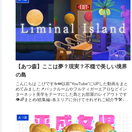
【あつ森】ここは夢？現実？不穏で美しい境界
の島
こんにちは こぴです☕️💤以前"YouTube"にUPした動画をまと
めてみました📌バックルームやフルティガーエアロなどイン
ターネット美学をテーマにした島とお部屋のレイアウトです
👁🌈️まとめ/総集編↓各エリアに分けてそれぞれご紹介🌴🛠↓こ
こは...
あつ森