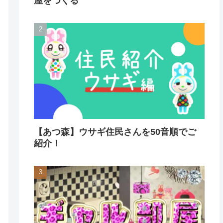
屋をつくる
【あつ森】ウサギ住民さんを50音順でご
紹介！