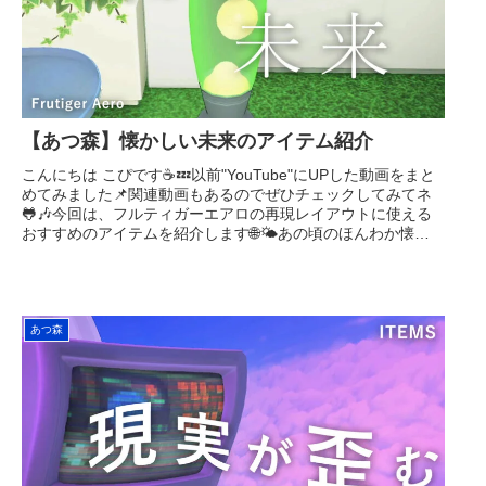
【あつ森】懐かしい未来のアイテム紹介
こんにちは こぴです☕️💤以前"YouTube"にUPした動画をまと
めてみました📌関連動画もあるのでぜひチェックしてみてネ
🐸🎶今回は、フルティガーエアロの再現レイアウトに使える
おすすめのアイテムを紹介します🌐🌤あの頃のほんわか懐か
しいインタ...
あつ森