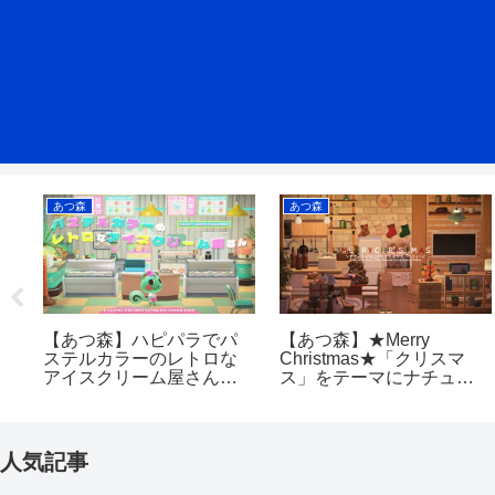
あつ森
あつ森
行
【あつ森】ハピパラでパ
【あつ森】★Merry
ラ
ステルカラーのレトロな
Christmas★「クリスマ
｜
アイスクリーム屋さんを
ス」をテーマにナチュラ
つくる
ルなリビングダイニング
キッチンをつくる
人気記事