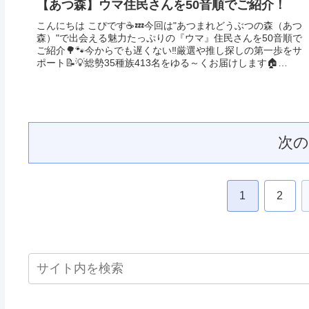
【あつ森】ウマ住民さんを50音順でご紹介！
こんにちは こぴです☕️💤今回は"あつまれどうぶつの森（あつ
森）"で出会える魅力たっぷりの『ウマ』住民さんを50音順で
ご紹介🌳🐾今からでも遅くない‼️厳選や推し探しの第一歩をサ
ポート📝💡総勢35種族413名をゆる～くお届けします🏠
💬"You...
次
1
2