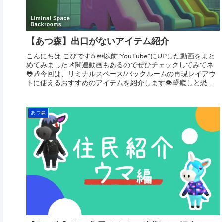
【あつ森】出口がないアイテム紹介
こんにちは こぴです☕️💤以前"YouTube"にUPした動画をまと
めてみました📌関連動画もあるのでぜひチェックしてみてネ
🐸🎶今回は、リミナルスペース/バックルームの再現レイアウ
トに使えるおすすめのアイテムを紹介します👁️🌈癒しと恐怖
を与え...
あつ森