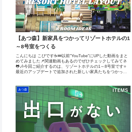
【あつ森】新家具をつかってリゾートホテルの1
～8号室をつくる
こんにちは こぴです☕️💤以前"YouTube"にUPした動画をまと
めてみました📌関連動画もあるのでぜひチェックしてみてネ
🐸🎶今回ご紹介するのは、リゾートホテルの1～8号室です⭐️
最近のアップデートで追加された新しい家具たちをつかって
それぞ...
あつ森