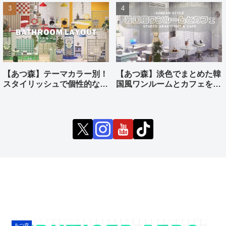
【あつ森】テーマカラー別！
【あつ森】淡色でまとめた韓
スタイリッシュで個性的なバ
国風ワンルームとカフェをつ
スルームをつくる
くる
あつ森