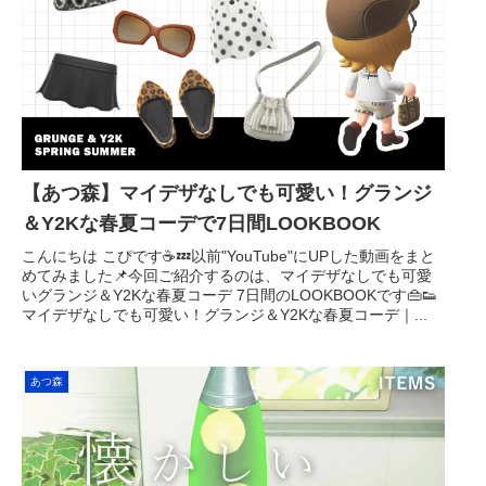
【あつ森】マイデザなしでも可愛い！グランジ
＆Y2Kな春夏コーデで7日間LOOKBOOK
こんにちは こぴです☕️💤以前"YouTube"にUPした動画をまと
めてみました📌今回ご紹介するのは、マイデザなしでも可愛
いグランジ＆Y2Kな春夏コーデ 7日間のLOOKBOOKです👜👟
マイデザなしでも可愛い！グランジ＆Y2Kな春夏コーデ｜...
あつ森