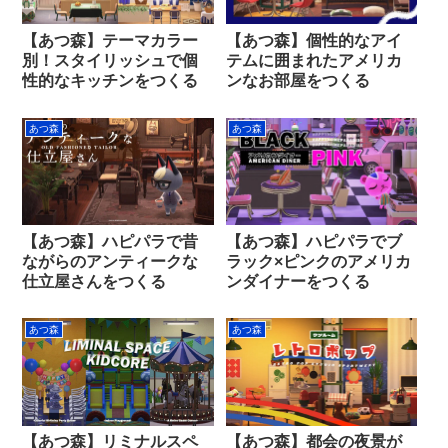
【あつ森】テーマカラー
【あつ森】個性的なアイ
別！スタイリッシュで個
テムに囲まれたアメリカ
性的なキッチンをつくる
ンなお部屋をつくる
あつ森
あつ森
【あつ森】ハピパラで昔
【あつ森】ハピパラでブ
ながらのアンティークな
ラック×ピンクのアメリカ
仕立屋さんをつくる
ンダイナーをつくる
あつ森
あつ森
【あつ森】リミナルスペ
【あつ森】都会の夜景が