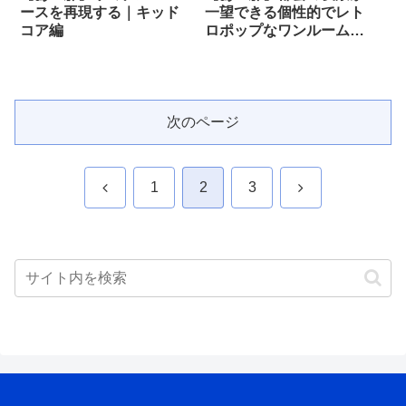
ースを再現する｜キッド
一望できる個性的でレト
コア編
ロポップなワンルームを
つくる
次のページ
前
次
1
2
3
へ
へ