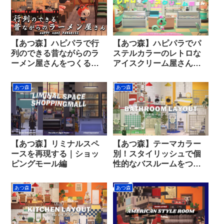
【あつ森】ハピパラで行
【あつ森】ハピパラでパ
列のできる昔ながらのラ
ステルカラーのレトロな
ーメン屋さんをつくる｜
アイスクリーム屋さんを
Japanese Ramen Shop
つくる
あつ森
あつ森
【あつ森】リミナルスペ
【あつ森】テーマカラー
ースを再現する｜ショッ
別！スタイリッシュで個
ピングモール編
性的なバスルームをつく
る
あつ森
あつ森