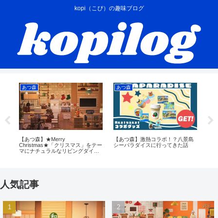
kopi（こぴ）の趣味ブログ
あつ森
あつ森
あ
0音
【あつ森】★Merry
【あつ森】激熱コラボ！？八景島
【
Christmas★「クリスマス」をテー
シーパラダイスに行ってきた話
ラ
マにナチュラルなリビングダイニ
さ
ングキッチンをつくる
人気記事