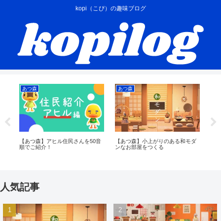
kopi（こぴ）の趣味ブログ
あつ森
あつ森
あ
き
【あつ森】アヒル住民さんを50音
【あつ森】小上がりのある和モダ
【
つ
順でご紹介！
ンなお部屋をつくる
再
人気記事