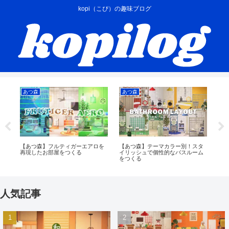
kopi（こぴ）の趣味ブログ
あつ森
あつ森
あ
×ピ
【あつ森】フルティガーエアロを
【あつ森】テーマカラー別！スタ
【
く
再現したお部屋をつくる
イリッシュで個性的なバスルーム
る
をつくる
ー
人気記事