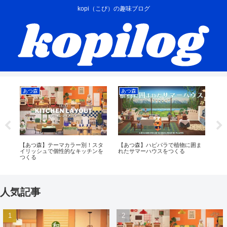
kopi（こぴ）の趣味ブログ
あつ森
あつ森
あ
プ
【あつ森】テーマカラー別！スタ
【あつ森】ハピパラで植物に囲ま
【
ア
イリッシュで個性的なキッチンを
れたサマーハウスをつくる
シ
つくる
人気記事