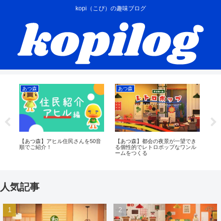
kopi（こぴ）の趣味ブログ
あつ森
あつ森
あ
タ
【あつ森】アヒル住民さんを50音
【あつ森】都会の夜景が一望でき
【
を
順でご紹介！
る個性的でレトロポップなワンル
ワ
ームをつくる
人気記事