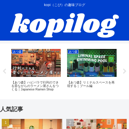
kopi（こぴ）の趣味ブログ
あつ森
あつ森
あ
を
【あつ森】ハピパラで行列のでき
【あつ森】リミナルスペースを再
【
る昔ながらのラーメン屋さんをつ
現する｜プール編
イ
くる｜Japanese Ramen Shop
を
人気記事