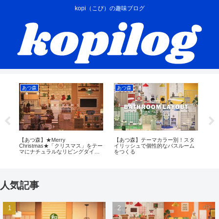
kopi（こぴ）の趣味ブログ
あつ森
あつ森
あ
プ
【あつ森】★Merry
【あつ森】テーマカラー別！スタ
【
ア
Christmas★「クリスマス」をテー
イリッシュで個性的なバスルーム
れ
マにナチュラルなリビングダイニ
をつくる
ングキッチンをつくる
人気記事